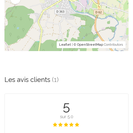
Leaflet
| ©
OpenStreetMap
Contributors
Les avis clients
(1)
5
sur 5.0