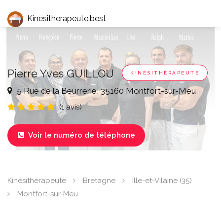
Kinesitherapeute.best
Pierre Yves GUILLOU
KINÉSITHÉRAPEUTE
5 Rue de la Beurrerie, 35160 Montfort-sur-Meu
(1 avis)
Voir le numéro de téléphone

Kinésithérapeute
Bretagne
Ille-et-Vilaine (35)
Montfort-sur-Meu