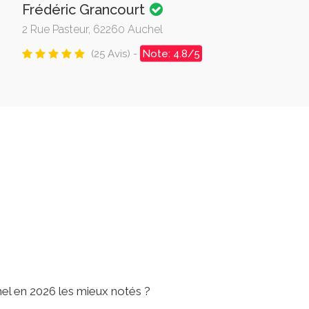
Frédéric Grancourt
2 Rue Pasteur, 62260 Auchel
(25 Avis) -
Note: 4.8/5
hel en 2026 les mieux notés ?