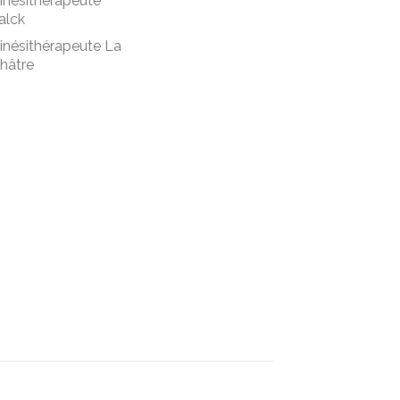
inésithérapeute
alck
inésithérapeute La
hâtre