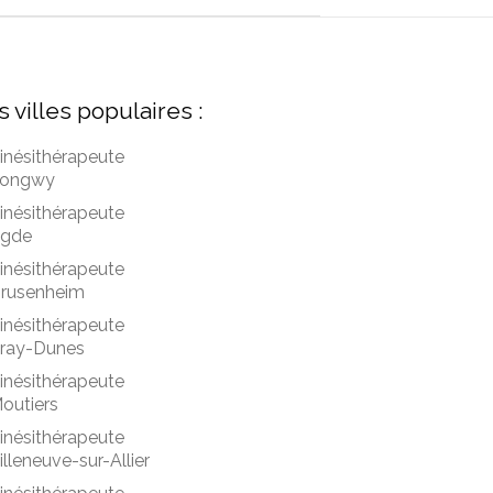
s villes populaires :
inésithérapeute
ongwy
inésithérapeute
gde
inésithérapeute
rusenheim
inésithérapeute
ray-Dunes
inésithérapeute
outiers
inésithérapeute
illeneuve-sur-Allier