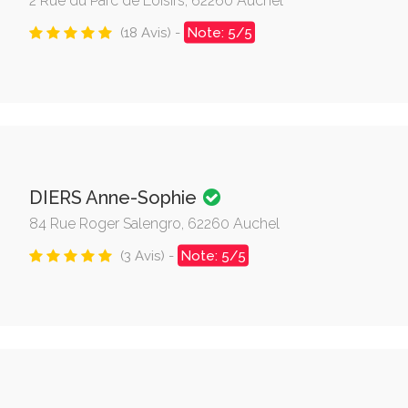
2 Rue du Parc de Loisirs, 62260 Auchel
(18 Avis) -
Note: 5/5
DIERS Anne-Sophie
84 Rue Roger Salengro, 62260 Auchel
(3 Avis) -
Note: 5/5