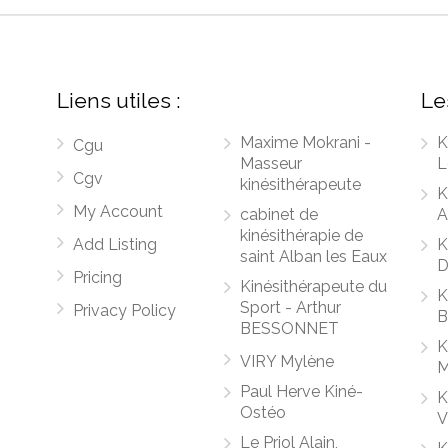
Liens utiles :
Le
Maxime Mokrani -
K
Cgu
Masseur
L
Cgv
kinésithérapeute
K
My Account
cabinet de
A
kinésithérapie de
Add Listing
K
saint Alban les Eaux
D
Pricing
Kinésithérapeute du
K
Sport - Arthur
Privacy Policy
B
BESSONNET
K
VIRY Mylène
M
Paul Herve Kiné-
K
Ostéo
V
Le Priol Alain,