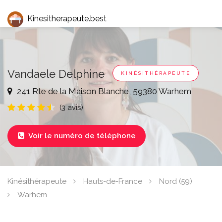
Kinesitherapeute.best
Vandaele Delphine
KINÉSITHÉRAPEUTE
241 Rte de la Maison Blanche, 59380 Warhem
(3 avis)
Voir le numéro de téléphone

Kinésithérapeute
Hauts-de-France
Nord (59)
Warhem