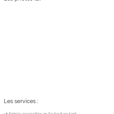
Les services :
✔️ Entrée accessible en fauteuil roulant