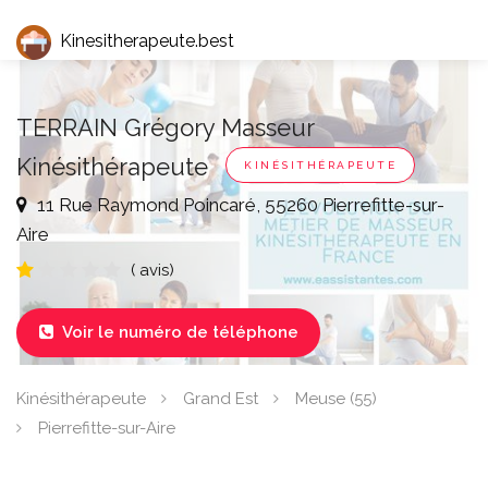
Kinesitherapeute.best
TERRAIN Grégory Masseur
Kinésithérapeute
KINÉSITHÉRAPEUTE
11 Rue Raymond Poincaré, 55260 Pierrefitte-sur-
Aire
( avis)
Voir le numéro de téléphone

Kinésithérapeute
Grand Est
Meuse (55)
Pierrefitte-sur-Aire