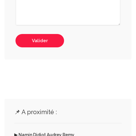
Valider
📌 A proximité :
▶ Namin Didiot Audrey Remy