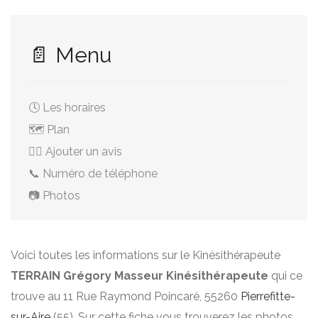
📄 Menu
🕓 Les horaires
🗺️ Plan
✍🏻 Ajouter un avis
📞 Numéro de téléphone
📷 Photos
Voici toutes les informations sur le Kinésithérapeute
TERRAIN Grégory Masseur Kinésithérapeute
qui ce
trouve au 11 Rue Raymond Poincaré, 55260
Pierrefitte-
sur-Aire
(55). Sur cette fiche vous trouverez les photos,