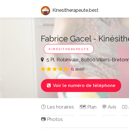
Kinesitherapeute.best
Fabrice Gacel - Kinésit
KINÉSITHÉRAPEUTE
5 Pl. Robinvale, 80800 Villers-Breton
(1 avis)
Voir le numéro de téléphone

🕓 Les horaires
🗺️ Plan
💬 Avis
✍🏻
📷 Photos