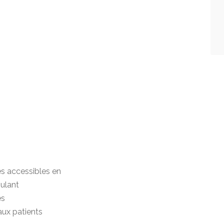
es accessibles en
oulant
es
ux patients