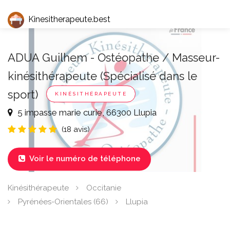
Kinesitherapeute.best
ADUA Guilhem - Ostéopathe / Masseur-
kinésithérapeute (Spécialisé dans le
sport)
KINÉSITHÉRAPEUTE
5 impasse marie curie, 66300 Llupia
(18 avis)
Voir le numéro de téléphone

Kinésithérapeute
Occitanie
Pyrénées-Orientales (66)
Llupia