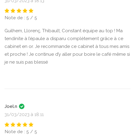
31/03/2023 à 18:13
Note de : 5 / 5
Guilhem, Llorenç, Thibault, Constant équipe au top ! Ma
tendinite à l’épaule a disparu complètement grâce à ce
cabinet en or. Je recommande ce cabinet à tous mes amis
et proche ! Je continue d’y aller pour boire le café même si
je ne suis pas blessé
Joel.n
31/03/2023 à 18:11
Note de : 5 / 5